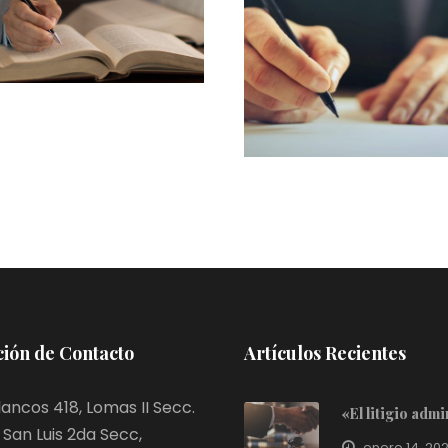
ENERO 14, 2023
ENERO 14, 20
ión de Contacto
Artículos Recientes
ancos 418, Lomas II Secc.
«El litigio adm
San Luis 2da Secc,
enero 14, 20