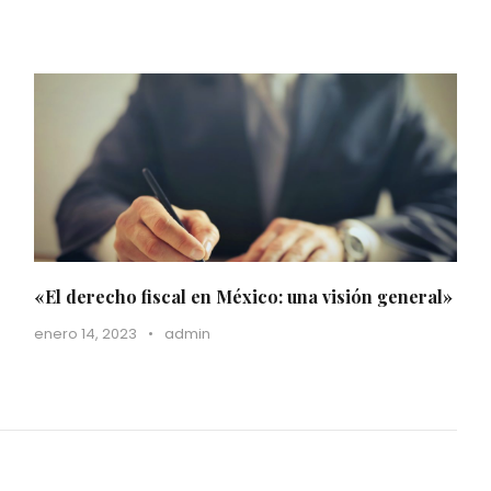
«El derecho fiscal en México: una visión general»
enero 14, 2023
•
admin