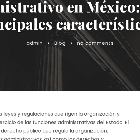
istrativo en México: 
ncipales característi
admin
•
Blog
•
no comments
s leyes y regulaciones que rigen la organización y
ercicio de las funciones administrativas del Estado. El
derecho público que regula la organización,
 administrativas, así como los derechos y