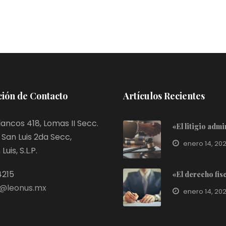
ión de Contacto
Artículos Recientes
ancos 418, Lomas II Secc.
«El litigio adm
San Luis 2da Secc,
enero 14, 20
uis, S.L.P.
4215
«El derecho fis
@leonus.mx
enero 14, 20