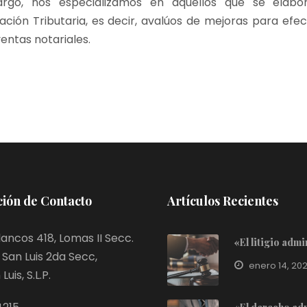
rgo, nos especializamos en aquellos que se elabor
ación Tributaria, es decir, avalúos de mejoras para ef
ntas notariales.
ión de Contacto
Artículos Recientes
ancos 418, Lomas II Secc.
«El litigio adm
San Luis 2da Secc,
enero 14, 20
uis, S.L.P.