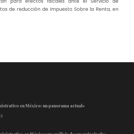
an para efectos fiscales ante el Servicio de
ectos de reducción de Impuesto Sobre la Renta, en
inistrativo en México: un panorama actual»
23