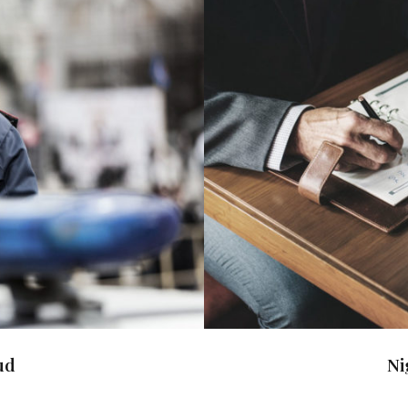
ud
N
ud
Ni