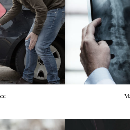
ce
M
nce
Ma