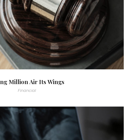
ing Million Air Its Wings
Financial