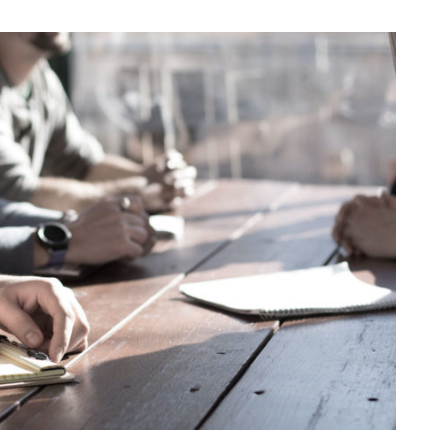
MaTix Tax Invation