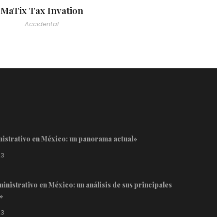
MaTix Tax Invation
Accidental
inistrativo en México: un panorama actual»
23
inistrativo en México: un análisis de sus principales
»
23