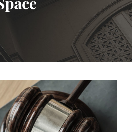
 Space
ing Million Air Its Wings