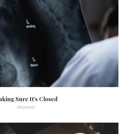
aking Sure It’s Closed
king Sure It’s Closed
Financial