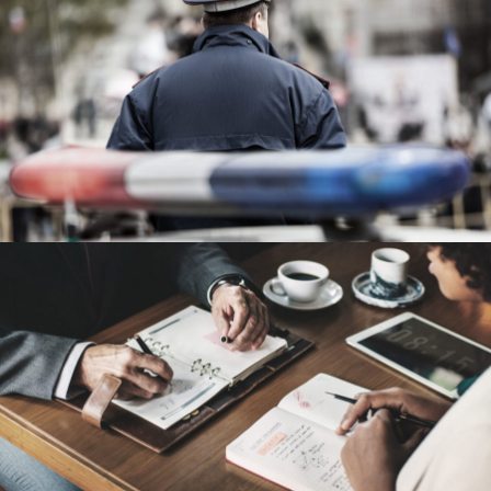
Public Company Fraud
Financial
Nighmare on Wall Street
Violence