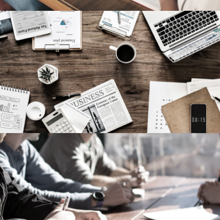
Privacy Matter
Financial
MaTix Tax Invation
Accidental